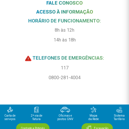
FALE CONOSCO
ACESSO À INFORMAÇÃO
HORÁRIO DE FUNCIONAMENTO:
8h às 12h
14h às 18h
TELEFONES DE EMERGÊNCIAS:
117
0800-281-4004
Carta de
2ª via de
Oficinas e
Mapa
Sistema
serviços
fatura
postos GNV
da Rede
Tarifário
Contrate a Potigás
Escavação