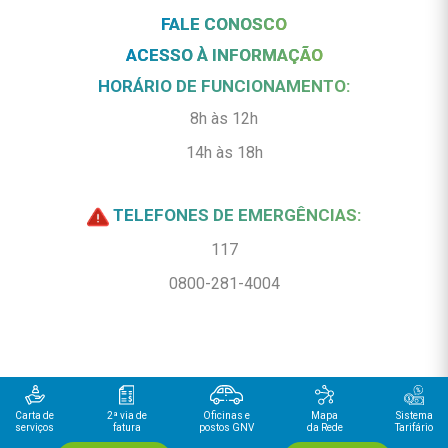
FALE CONOSCO
ACESSO À INFORMAÇÃO
HORÁRIO DE FUNCIONAMENTO:
8h às 12h
14h às 18h
TELEFONES DE EMERGÊNCIAS:
117
0800-281-4004
Carta de
2ª via de
Oficinas e
Mapa
Sistema
serviços
fatura
postos GNV
da Rede
Tarifário