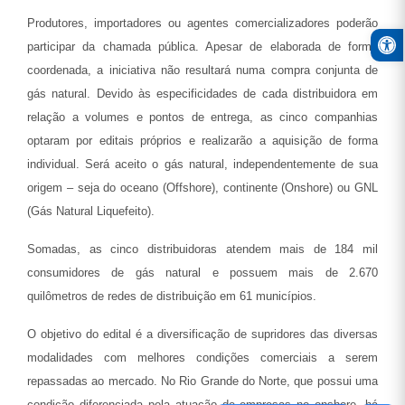
Produtores, importadores ou agentes comercializadores poderão
Open
participar da chamada pública. Apesar de elaborada de forma
coordenada, a iniciativa não resultará numa compra conjunta de
gás natural. Devido às especificidades de cada distribuidora em
relação a volumes e pontos de entrega, as cinco companhias
optaram por editais próprios e realizarão a aquisição de forma
individual. Será aceito o gás natural, independentemente de sua
origem – seja do oceano (Offshore), continente (Onshore) ou GNL
(Gás Natural Liquefeito).
Somadas, as cinco distribuidoras atendem mais de 184 mil
consumidores de gás natural e possuem mais de 2.670
quilômetros de redes de distribuição em 61 municípios.
O objetivo do edital é a diversificação de supridores das diversas
modalidades com melhores condições comerciais a serem
repassadas ao mercado. No Rio Grande do Norte, que possui uma
condição diferenciada pela atuação de empresas no onshore, há