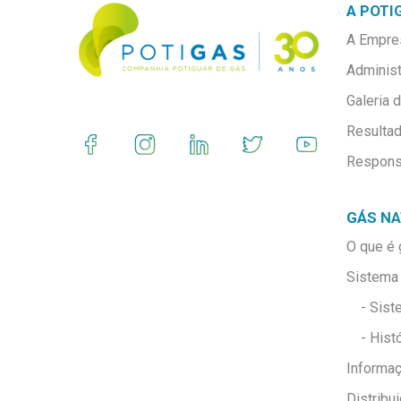
A POTI
A Empre
Adminis
Galeria 
Resulta
Respons
GÁS N
O que é 
Sistema 
- Sist
- Hist
Informa
Distribu