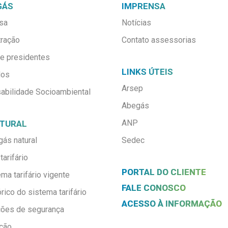
GÁS
IMPRENSA
sa
Notícias
tração
Contato assessorias
de presidentes
LINKS ÚTEIS
dos
Arsep
abilidade Socioambiental
Abegás
ANP
ATURAL
gás natural
Sedec
tarifário
PORTAL DO CLIENTE
ema tarifário vigente
FALE CONOSCO
órico do sistema tarifário
ACESSO À INFORMAÇÃO
ções de segurança
ição